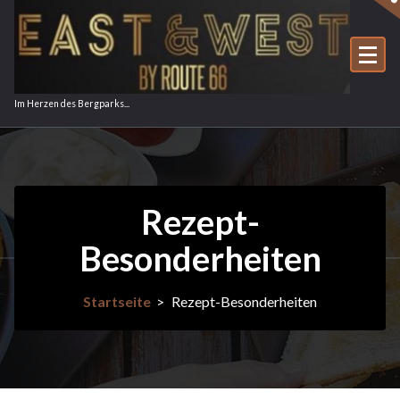
Inhalt
springen
Im Herzen des Bergparks...
Rezept-
Besonderheiten
Startseite
>
Rezept-Besonderheiten